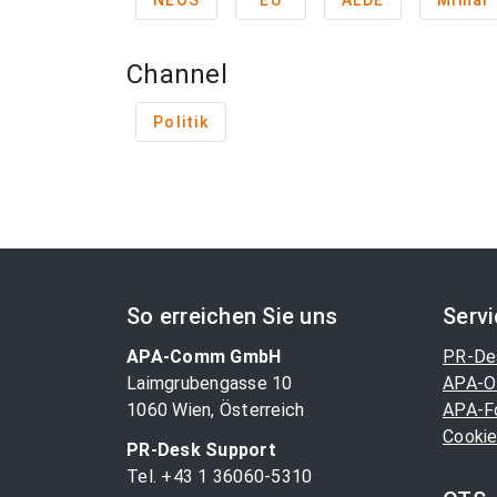
NEOS
EU
ALDE
Mlinar
Channel
Politik
So erreichen Sie uns
Serv
APA-Comm GmbH
PR-De
Laimgrubengasse 10
APA-O
1060 Wien, Österreich
APA-F
Cookie
PR-Desk Support
Tel. +43 1 36060-5310