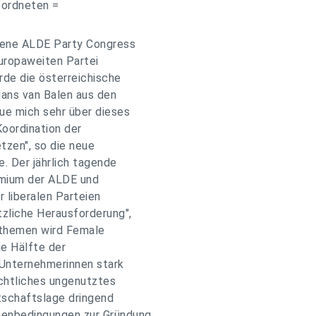
eordneten =
ltene ALDE Party Congress
europaweiten Partei
rde die österreichische
ns van Balen aus den
eue mich sehr über dieses
Koordination der
tzen", so die neue
e. Der jährlich tagende
emium der ALDE und
 liberalen Parteien
tzliche Herausforderung",
tthemen wird Female
ie Hälfte der
s Unternehmerinnen stark
achtliches ungenutztes
rtschaftslage dringend
menbedingungen zur Gründung