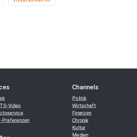
Vizepräsidentin
ices
Channels
sk
Politik
TS-Video
Wirtschaft
otoservice
Finanzen
-Präferenzen
Chronik
Kultur
Medien