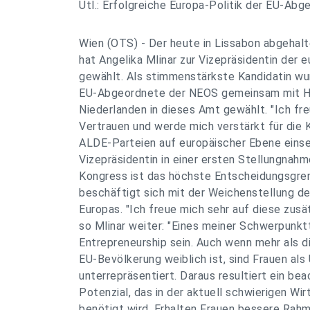
Utl.: Erfolgreiche Europa-Politik der EU-Abg
Wien (OTS) - Der heute in Lissabon abgeha
hat Angelika Mlinar zur Vizepräsidentin der 
gewählt. Als stimmenstärkste Kandidatin wu
EU-Abgeordnete der NEOS gemeinsam mit Ha
Niederlanden in dieses Amt gewählt. "Ich fr
Vertrauen und werde mich verstärkt für die 
ALDE-Parteien auf europäischer Ebene einse
Vizepräsidentin in einer ersten Stellungnahm
Kongress ist das höchste Entscheidungsgr
beschäftigt sich mit der Weichenstellung der
Europas. "Ich freue mich sehr auf diese zusä
so Mlinar weiter: "Eines meiner Schwerpunk
Entrepreneurship sein. Auch wenn mehr als d
EU-Bevölkerung weiblich ist, sind Frauen al
unterrepräsentiert. Daraus resultiert ein be
Potenzial, das in der aktuell schwierigen Wi
benötigt wird. Erhalten Frauen bessere Rah