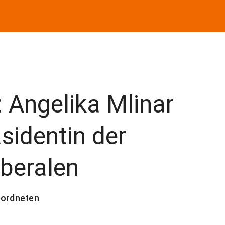
: Angelika Mlinar
äsidentin der
iberalen
eordneten