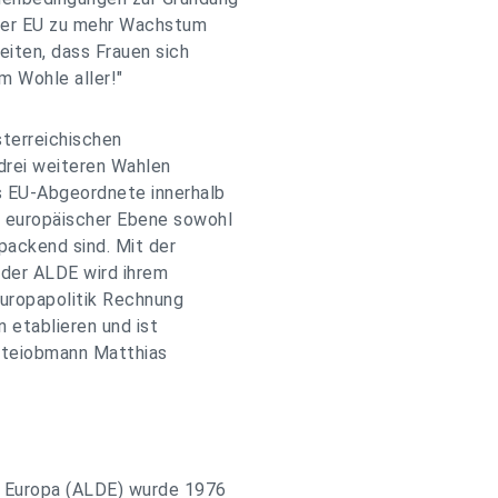
 der EU zu mehr Wachstum
eiten, dass Frauen sich
m Wohle aller!"
sterreichischen
 drei weiteren Wahlen
ls EU-Abgeordnete innerhalb
f europäischer Ebene sowohl
npackend sind. Mit der
 der ALDE wird ihrem
uropapolitik Rechnung
 etablieren und ist
arteiobmann Matthias
ür Europa (ALDE) wurde 1976