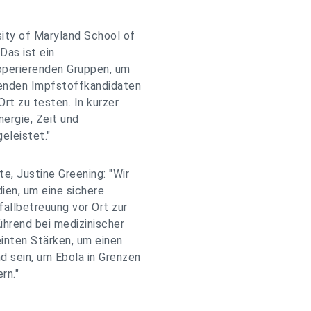
sity of Maryland School of
Das ist ein
operierenden Gruppen, um
henden Impfstoffkandidaten
Ort zu testen. In kurzer
nergie, Zeit und
eleistet."
e, Justine Greening: "Wir
ien, um eine sichere
allbetreuung vor Ort zur
ührend bei medizinischer
einten Stärken, um einen
d sein, um Ebola in Grenzen
rn."