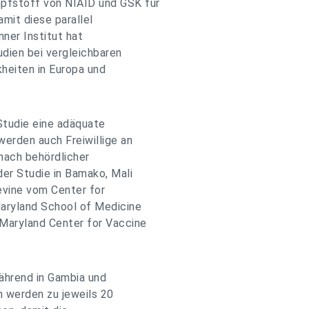
pfstoff von NIAID und GSK für
amit diese parallel
ner Institut hat
udien bei vergleichbaren
kheiten in Europa und
 Studie eine adäquate
erden auch Freiwillige an
nach behördlicher
er Studie in Bamako, Mali
evine vom Center for
aryland School of Medicine
Maryland Center for Vaccine
während in Gambia und
en werden zu jeweils 20