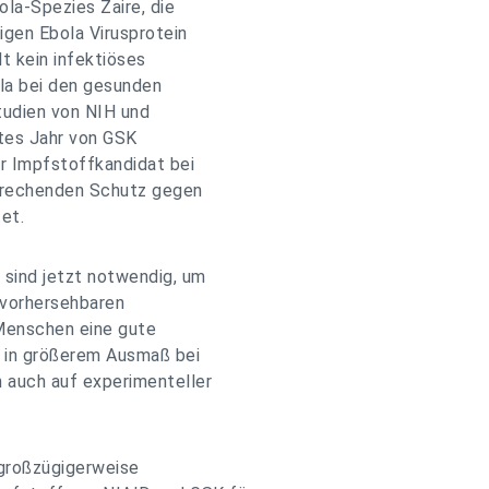
la-Spezies Zaire, die
zigen Ebola Virusprotein
t kein infektiöses
ola bei den gesunden
Studien von NIH und
ztes Jahr von GSK
r Impfstoffkandidat bei
sprechenden Schutz gegen
et.
 sind jetzt notwendig, um
nvorhersehbaren
Menschen eine gute
 in größerem Ausmaß bei
 auch auf experimenteller
 großzügigerweise