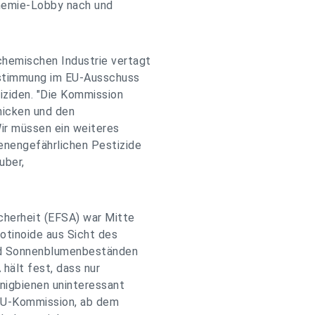
Chemie-Lobby nach und
hemischen Industrie vertagt
bstimmung im EU-Ausschuss
iziden. "Die Kommission
nicken und den
ir müssen ein weiteres
enengefährlichen Pestizide
uber,
cherheit (EFSA) war Mitte
tinoide aus Sicht des
und Sonnenblumenbeständen
 hält fest, dass nur
nigbienen uninteressant
e EU-Kommission, ab dem