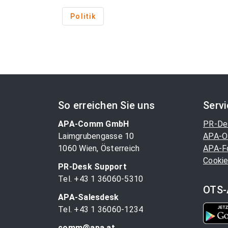
Politik
So erreichen Sie uns
Serv
APA-Comm GmbH
PR-De
Laimgrubengasse 10
APA-O
1060 Wien, Österreich
APA-F
Cookie
PR-Desk Support
Tel. +43 1 36060-5310
OTS-
APA-Salesdesk
Tel. +43 1 36060-1234
comm@apa.at