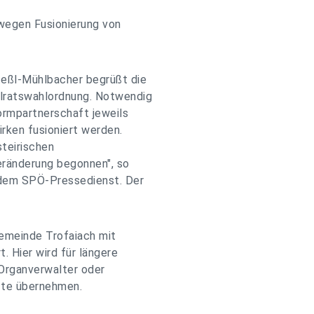
 wegen Fusionierung von
eßl-Mühlbacher begrüßt die
lratswahlordnung. Notwendig
formpartnerschaft jeweils
irken fusioniert werden.
teirischen
eränderung begonnen", so
dem SPÖ-Pressedienst. Der
emeinde Trofaiach mit
. Hier wird für längere
 Organverwalter oder
fte übernehmen.