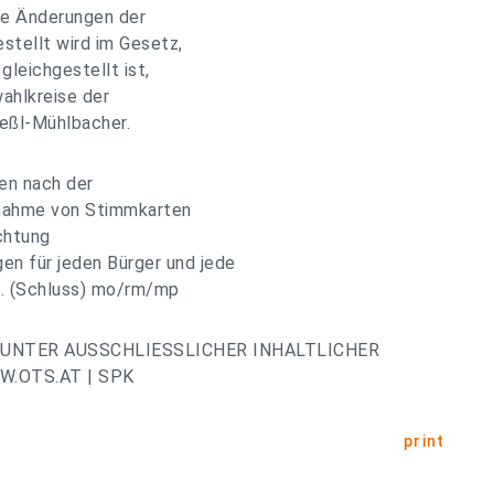
e Änderungen der
stellt wird im Gesetz,
leichgestellt ist,
ahlkreise der
teßl-Mühlbacher.
en nach der
nnahme von Stimmkarten
ichtung
n für jeden Bürger und jede
d. (Schluss) mo/rm/mp
UNTER AUSSCHLIESSLICHER INHALTLICHER
.OTS.AT | SPK
print