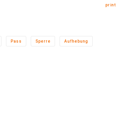
print
Pass
Sperre
Aufhebung