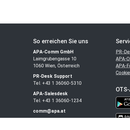
So erreichen Sie uns
Serv
APA-Comm GmbH
PR-De
Laimgrubengasse 10
APA-O
1060 Wien, Österreich
APA-F
Cookie
PR-Desk Support
Tel. +43 1 36060-5310
OTS-
APA-Salesdesk
Tel. +43 1 36060-1234
comm@apa.at