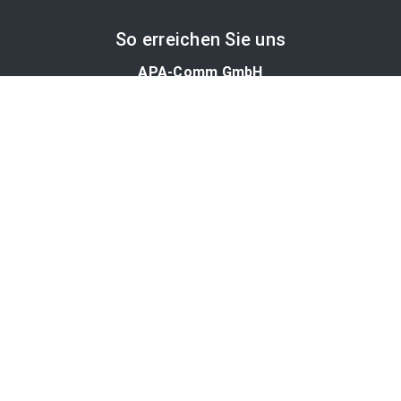
So erreichen Sie uns
APA-Comm GmbH
Laimgrubengasse 10
1060 Wien, Österreich
PR-Desk Support
Tel. +43 1 36060-5310
APA-Salesdesk
Tel. +43 1 36060-1234
comm@apa.at
Services
PR-Desk
APA-OTS-Video
APA-Fotoservice