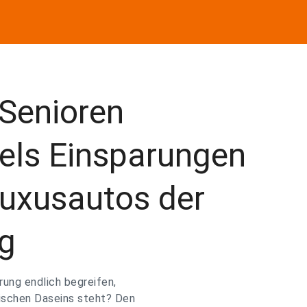
Senioren
tels Einsparungen
Luxusautos der
g
ung endlich begreifen,
tischen Daseins steht? Den