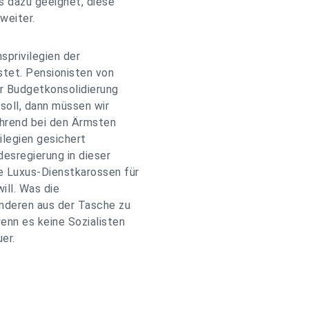
s dazu geeignet, diese
weiter.
privilegien der
stet. Pensionisten von
r Budgetkonsolidierung
 soll, dann müssen wir
ährend bei den Ärmsten
ilegien gesichert
desregierung in dieser
e Luxus-Dienstkarossen für
ill. Was die
anderen aus der Tasche zu
enn es keine Sozialisten
er.