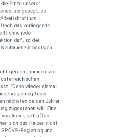
 die Ernte unserer
ienen, sei gesagt, es
 Arbeitskraft um
. Doch das vorliegende
ellt ohne jede
ktion dar", so der
 Neubauer zur heutigen
icht gerecht, meinen laut
 österreichischen
ässt. "Denn wieder einmal
Bundesregierung teuer
den nächsten beiden Jahren
ung zugestehen will. Eine
ts von Armut betroffen
en sich das Heizen nicht
der SPÖVP-Regierung und