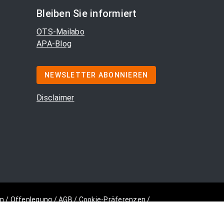
Bleiben Sie informiert
OTS-Mailabo
APA-Blog
NEWSLETTER ABONNIEREN
Disclaimer
m
/
Offenlegung
/
AGB
/
Cookie-Präferenzen
/