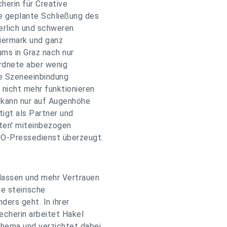
herin für Creative
ie geplante Schließung des
uerlich und schweren
eiermark und ganz
ums in Graz nach nur
rdnete aber wenig
e Szeneeinbindung
 nicht mehr funktionieren
 kann nur auf Augenhöhe
tigt als Partner und
rten' miteinbezogen
PÖ-Pressedienst überzeugt.
slassen und mehr Vertrauen
ie steirische
ers geht. In ihrer
echerin arbeitet Hakel
hema und verzichtet dabei