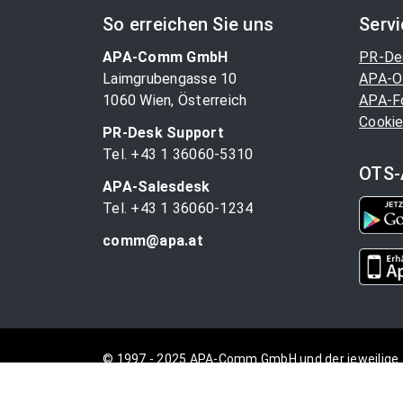
So erreichen Sie uns
Serv
APA-Comm GmbH
PR-De
Laimgrubengasse 10
APA-O
1060 Wien, Österreich
APA-F
Cookie
PR-Desk Support
Tel. +43 1 36060-5310
OTS-
APA-Salesdesk
Tel. +43 1 36060-1234
comm@apa.at
© 1997 - 2025 APA-Comm GmbH und der jeweilige 
vorbehalten.