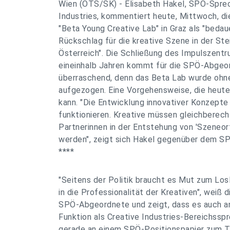
Wien (OTS/SK) - Elisabeth Hakel, SPÖ-Sprec
Industries, kommentiert heute, Mittwoch, d
"Beta Young Creative Lab" in Graz als "beda
Rückschlag für die kreative Szene in der St
Österreich". Die Schließung des Impulszentr
eineinhalb Jahren kommt für die SPÖ-Abgeo
überraschend, denn das Beta Lab wurde ohn
aufgezogen. Eine Vorgehensweise, die heute
kann. "Die Entwicklung innovativer Konzepte
funktionieren. Kreative müssen gleichberech
Partnerinnen in der Entstehung von 'Szeneo
werden", zeigt sich Hakel gegenüber dem S
****
"Seitens der Politik braucht es Mut zum Lo
in die Professionalität der Kreativen", weiß d
SPÖ-Abgeordnete und zeigt, dass es auch and
Funktion als Creative Industries-Bereichsspr
gerade an einem SPÖ-Positionspapier zum T