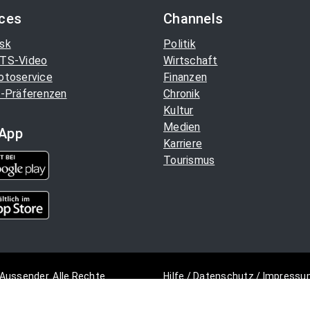
ices
Channels
sk
Politik
TS-Video
Wirtschaft
otoservice
Finanzen
-Präferenzen
Chronik
Kultur
Medien
App
Karriere
Tourismus
Aussender. Alle Rechte
Hilfe
/
Datenschutz
/
Impressu
Copyright