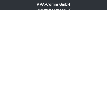
APA-Comm GmbH
Laimgrubengasse 10
1060 Wien, Österreich
PR-Desk Support
Tel. +43 1 36060-5310
APA-Salesdesk
Tel. +43 1 36060-1234
comm@apa.at
Services
PR-Desk
APA-OTS-Video
APA-Fotoservice
Cookie-Präferenzen