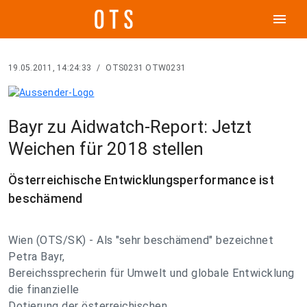
menu
19.05.2011, 14:24:33
/
OTS0231 OTW0231
Bayr zu Aidwatch-Report: Jetzt
Weichen für 2018 stellen
Österreichische Entwicklungsperformance ist
beschämend
Wien (OTS/SK) - Als "sehr beschämend" bezeichnet
Petra Bayr,
Bereichssprecherin für Umwelt und globale Entwicklung
die finanzielle
Dotierung der österreichischen