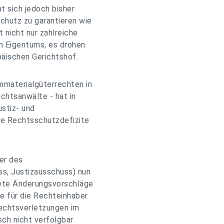
at sich jedoch bisher
chutz zu garantieren wie
t nicht nur zahlreiche
n Eigentums, es drohen
äischen Gerichtshof.
mmaterialgüterrechten in
echtsanwälte - hat in
stiz- und
die Rechtsschutzdefizite
der des
ss, Justizausschuss) nun
rete Änderungsvorschläge
ne für die Rechteinhaber
rechtsverletzungen im
sch nicht verfolgbar