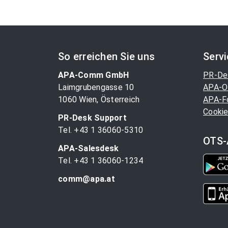
So erreichen Sie uns
Serv
APA-Comm GmbH
PR-De
Laimgrubengasse 10
APA-O
1060 Wien, Österreich
APA-F
Cookie
PR-Desk Support
Tel. +43 1 36060-5310
OTS-
APA-Salesdesk
Tel. +43 1 36060-1234
comm@apa.at