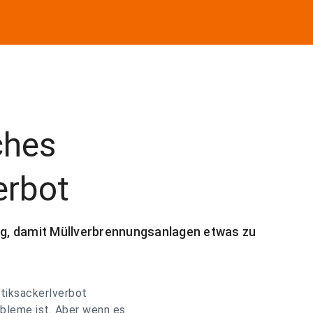
ches
erbot
g, damit Müllverbrennungsanlagen etwas zu
astiksackerlverbot
obleme ist. Aber wenn es