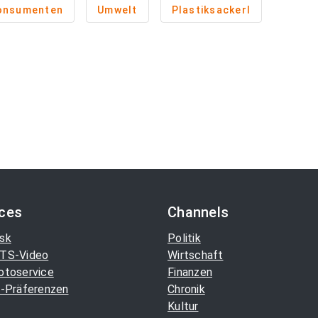
onsumenten
Umwelt
Plastiksackerl
ices
Channels
sk
Politik
TS-Video
Wirtschaft
otoservice
Finanzen
-Präferenzen
Chronik
Kultur