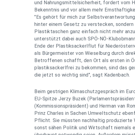
und Nahrungsmittelsicherheit, fordert vom H
Bekenntnis und vor allem mehr Ernsthaftigk
"Es gehört für mich zur Selbstverantwortung
hinter einem Gesetz zu verstecken, sondern i
Plastiktaschen ganz einfach nicht mehr anzu
unterstützt dabei auch SPÖ-NÖ-Klubobmann G
Ende der Plastiksackerlflut für Niederösterr
als Bürgermeister von Wieselburg durch dir
Betroffenen schafft, den Ort als ersten in Ö
plastiksackerlfrei zu bekommen, sind das gen
die jetzt so wichtig sind", sagt Kadenbach.
Beim gestrigen Klimaschutzgespräch im Eur
EU-Spitze Jerzy Buzek (Parlamentspräsident
(Kommissionspräsident) und Herman van Ro
Prinz Charles in Sachen Umweltschutz ebenfa
Pflicht. Sie müssten nachhaltig produzierte
sonst sähen Politik und Wirtschaft niemals 
überhaupt notwendig seien. Außerdem müsst