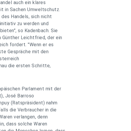
andel auch ein klares
eit in Sachen Umweltschutz.
 des Handels, sich nicht
nitiativ zu werden und
bieten", so Kadenbach. Sie
ünther Leichtfried, der ein
eich fordert. "Wenn er es
ekte Gespräche mit den
sterreich
au die ersten Schritte,
opäischen Parlament mit der
), José Barroso
mpuy (Ratspräsident) nahm
lls die Verbraucher in die
 Waren verlangen, denn
ein, dass solche Waren
en die Menschen lernen, dass