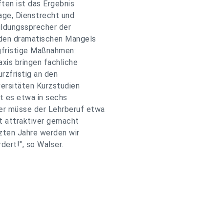
ften ist das Ergebnis
age, Dienstrecht und
ildungssprecher der
nden dramatischen Mangels
ngfristige Maßnahmen:
axis bringen fachliche
urzfristig an den
ersitäten Kurzstudien
t es etwa in sechs
er müsse der Lehrberuf etwa
t attraktiver gemacht
tzten Jahre werden wir
dert!", so Walser.