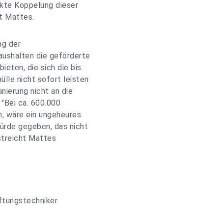
rikte Koppelung dieser
t Mattes.
ng der
aushalten die geförderte
ieten, die sich die bis
lle nicht sofort leisten
nierung nicht an die
 "Bei ca. 600.000
n, wäre ein ungeheures
hürde gegeben, das nicht
rstreicht Mattes
üftungstechniker