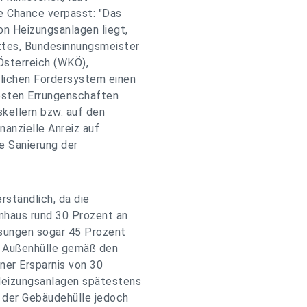
ge Chance verpasst: "Das
on Heizungsanlagen liegt,
attes, Bundesinnungsmeister
Österreich (WKÖ),
tlichen Fördersystem einen
uesten Errungenschaften
skellern bzw. auf den
nanzielle Anreiz auf
e Sanierung der
rständlich, da die
enhaus rund 30 Prozent an
ösungen sogar 45 Prozent
er Außenhülle gemäß den
ner Ersparnis von 30
Heizungsanlagen spätestens
g der Gebäudehülle jedoch