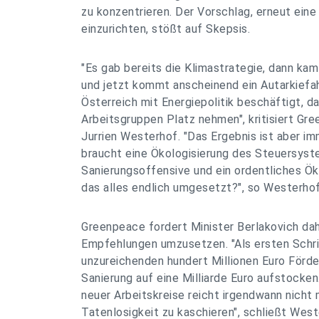
zu konzentrieren. Der Vorschlag, erneut ein
einzurichten, stößt auf Skepsis.
"Es gab bereits die Klimastrategie, dann kam
und jetzt kommt anscheinend ein Autarkiefahr
Österreich mit Energiepolitik beschäftigt, d
Arbeitsgruppen Platz nehmen", kritisiert G
Jurrien Westerhof. "Das Ergebnis ist aber im
braucht eine Ökologisierung des Steuersyst
Sanierungsoffensive und ein ordentliches Ö
das alles endlich umgesetzt?", so Westerhof
Greenpeace fordert Minister Berlakovich dahe
Empfehlungen umzusetzen. "Als ersten Schrit
unzureichenden hundert Millionen Euro Förde
Sanierung auf eine Milliarde Euro aufstocken
neuer Arbeitskreise reicht irgendwann nicht 
Tatenlosigkeit zu kaschieren", schließt West