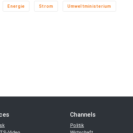
Energie
Strom
Umweltministerium
ices
Channels
sk
Politik
TS-Video
Wirtschaft