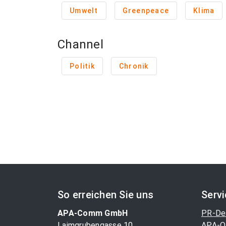
Umwelt
Greenpeace
Klima
Channel
Politik
Chronik
So erreichen Sie uns
Serv
APA-Comm GmbH
PR-De
Laimgrubengasse 10
APA-O