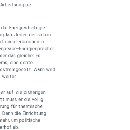
e Arbeitsgruppe
 die Energiestrategie
plan. Jeder, der sich in
arf ununterbrochen in
reenpeace-Energiesprecher
mer das gleiche: Es
ems, eine echte
kostromgesetz. Wann wird
 weiter.
r auf, die bisherigen
t muss er die völlig
rung für thermische
. Denn die Einrichtung
mehr, um politische
erhof ab.