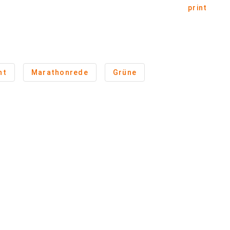
print
nt
Marathonrede
Grüne