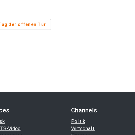
Tag der offenen Tür
ices
Channels
sk
Politik
TS-Video
Wirtschaft