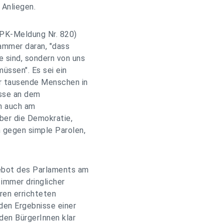
 Anliegen.
 PK-Meldung Nr. 820)
rammer daran, "dass
 sind, sondern von uns
üssen". Es sei ein
r tausende Menschen in
sse an dem
n auch am
ber die Demokratie,
 gegen simple Parolen,
ebot des Parlaments am
 immer dringlicher
ren errichteten
den Ergebnisse einer
den BürgerInnen klar