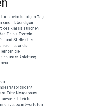
en
chten beim heutigen Tag
n einen lebendigen
t des klassizistischen
es Palais Epstein.
Ort und Stelle über
rreich, über die
lernten die
sich unter Anleitung
r neuen
gen
undesratspräsident
dent Fritz Neugebauer
f sowie zahlreiche
Innen zu, beantworteten