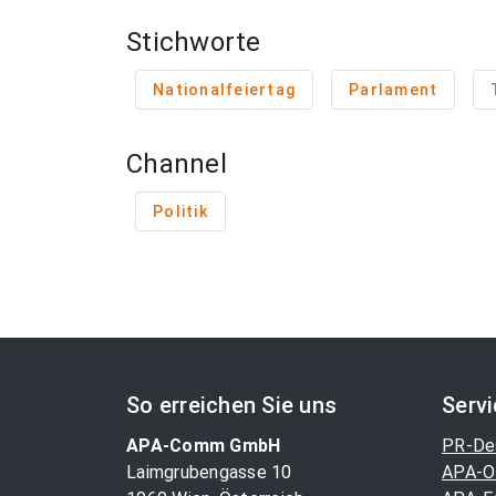
Stichworte
Nationalfeiertag
Parlament
Channel
Politik
So erreichen Sie uns
Serv
APA-Comm GmbH
PR-De
Laimgrubengasse 10
APA-O