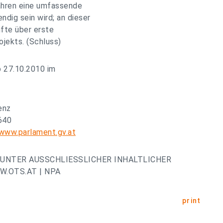
ahren eine umfassende
ig sein wird; an dieser
nfte über erste
jekts. (Schluss)
b 27.10.2010 im
enz
640
/www.parlament.gv.at
UNTER AUSSCHLIESSLICHER INHALTLICHER
.OTS.AT | NPA
print