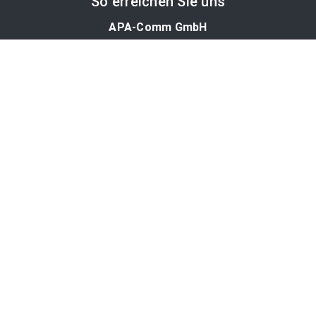
So erreichen Sie uns
APA-Comm GmbH
Laimgrubengasse 10
1060 Wien, Österreich
PR-Desk Support
Tel. +43 1 36060-5310
APA-Salesdesk
Tel. +43 1 36060-1234
comm@apa.at
Services
PR-Desk
APA-OTS-Video
APA-Fotoservice
Cookie-Präferenzen