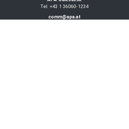
Tel. +43 1 36060-1234
comm@apa.at
Services
PR-Desk
APA-OTS-Video
APA-Fotoservice
Cookie-Präferenzen
OTS-App
Channels