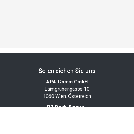
So erreichen Sie uns
APA-Comm GmbH
Laimgrubengasse 10
1060 Wien, Österreich
PR-Desk Support
Tel. +43 1 36060-5310
APA-Salesdesk
Tel. +43 1 36060-1234