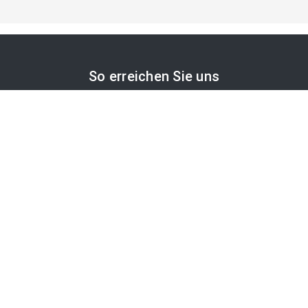
So erreichen Sie uns
APA-Comm GmbH
Laimgrubengasse 10
1060 Wien, Österreich
PR-Desk Support
Tel. +43 1 36060-5310
APA-Salesdesk
Tel. +43 1 36060-1234
comm@apa.at
Services