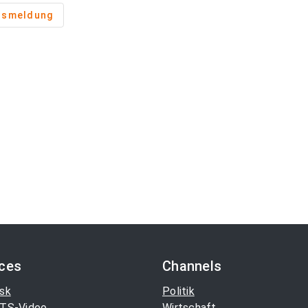
usmeldung
ices
Channels
sk
Politik
TS-Video
Wirtschaft