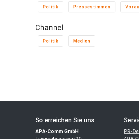
Politik
Pressestimmen
Vora
Channel
Politik
Medien
So erreichen Sie uns
Serv
APA-Comm GmbH
PR-De
Laimgrubengasse 10
APA-O