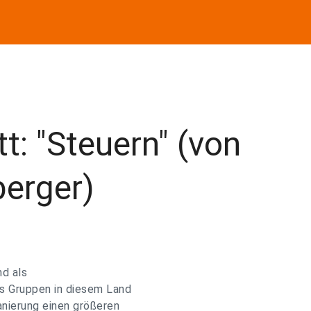
t: "Steuern" (von
berger)
nd als
s Gruppen in diesem Land
anierung einen größeren