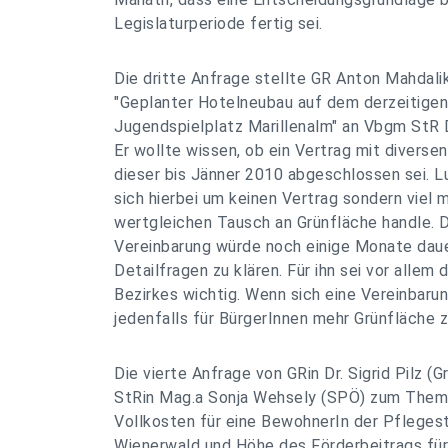
Legislaturperiode fertig sei.
Die dritte Anfrage stellte GR Anton Mahdal
"Geplanter Hotelneubau auf dem derzeitigen
Jugendspielplatz Marillenalm" an Vbgm StR 
Er wollte wissen, ob ein Vertrag mit diverse
dieser bis Jänner 2010 abgeschlossen sei. 
sich hierbei um keinen Vertrag sondern viel 
wertgleichen Tausch an Grünfläche handle. D
Vereinbarung würde noch einige Monate dau
Detailfragen zu klären. Für ihn sei vor allem
Bezirkes wichtig. Wenn sich eine Vereinbaru
jedenfalls für BürgerInnen mehr Grünfläche 
Die vierte Anfrage von GRin Dr. Sigrid Pilz (G
StRin Mag.a Sonja Wehsely (SPÖ) zum Them
Vollkosten für eine BewohnerIn der Pflegest
Wienerwald und Höhe des Förderbeitrags für