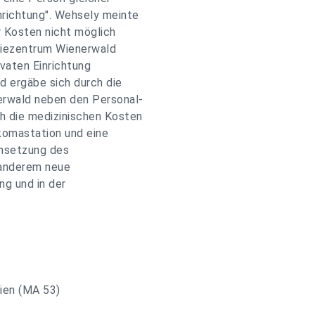
nrichtung". Wehsely meinte
er Kosten nicht möglich
triezentrum Wienerwald
ivaten Einrichtung
d ergäbe sich durch die
nerwald neben den Personal-
ch die medizinischen Kosten
omastation und eine
msetzung des
 anderem neue
ng und in der
ien (MA 53)