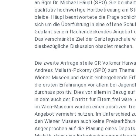
an Bgm Dr. Michael Häupl (SPÖ). Sie beinhalt
qualitativ hochwertige Hortbetreuung am St
bleibe. Häupl beantwortete die Frage schlich
sich um die Überführung in eine offene Schul
Geplant sei ein flächendeckendes Angebot 
Das verschränkte Ziel der Ganztagsschule w
diesbezügliche Diskussion obsolet machen.
Die zweite Anfrage stelle GR Volkmar Harwa
Andreas Mailath-Pokorny (SPÖ) zum Thema "Fr
Wiener Museen und damit einhergehende Erf
die ersten Erfahrungen vor allem bei Jugendl
durchaus positiv. Dies vor allem in Bezug 
in dem auch der Eintritt für Eltern frei wäre
im Wien-Museum würden einen positiven Tre
Angebot vermehrt nutzen. Im Unterschied z
den Wiener Museen auch keine Preiserhöhun
Angesprochen auf die Planung eines Depot
Mailath, dass eine Entscheidungsgrundlage b