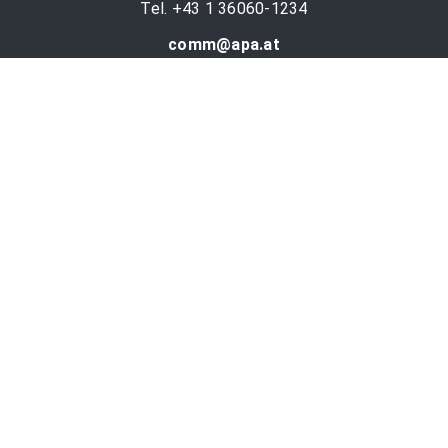
Tel. +43 1 36060-1234
comm@apa.at
Services
PR-Desk
APA-OTS-Video
APA-Fotoservice
Cookie-Präferenzen
OTS-App
Channels