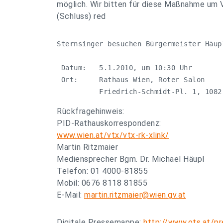
möglich. Wir bitten für diese Maßnahme um 
(Schluss) red
Sternsinger besuchen Bürgermeister Häupl
 Datum:   5.1.2010, um 10:30 Uhr

 Ort:     Rathaus Wien, Roter Salon

          Friedrich-Schmidt-Pl. 1, 1082
Rückfragehinweis:
PID-Rathauskorrespondenz:
www.wien.at/vtx/vtx-rk-xlink/
Martin Ritzmaier
Mediensprecher Bgm. Dr. Michael Häupl
Telefon: 01 4000-81855
Mobil: 0676 8118 81855
E-Mail:
martin.ritzmaier@wien.gv.at
Digitale Pressemappe:
http://www.ots.at/