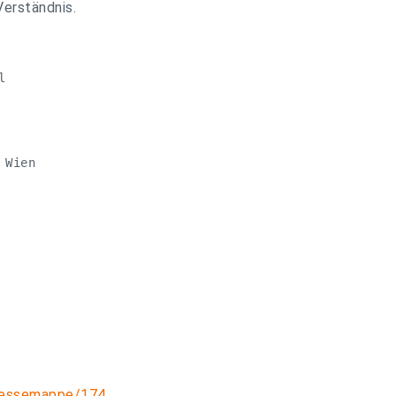
Verständnis.


 Wien
pressemappe/174