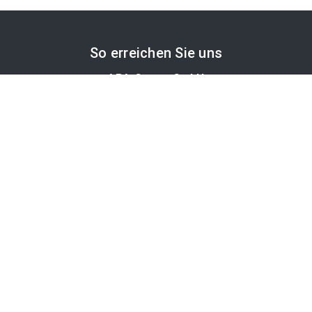
So erreichen Sie uns
APA-Comm GmbH
Laimgrubengasse 10
1060 Wien, Österreich
PR-Desk Support
Tel. +43 1 36060-5310
APA-Salesdesk
Tel. +43 1 36060-1234
comm@apa.at
Services
PR-Desk
APA-OTS-Video