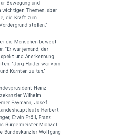
 für Bewegung und
on wichtigen Themen, aber
ne, die Kraft zum
ordergrund stellen."
ider die Menschen bewegt
. "Er war jemand, der
Respekt und Anerkennung
iten. "Jörg Haider war vom
und Kärnten zu tun."
undespräsident Heinz
izekanzler Wilhelm
Werner Faymann, Josef
 Landeshauptleute Herbert
ger, Erwin Pröll, Franz
ens Bürgermeister Michael
re Bundeskanzler Wolfgang