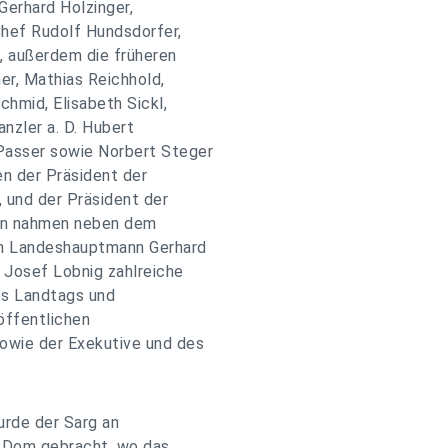
Gerhard Holzinger,
hef Rudolf Hundsdorfer,
, außerdem die früheren
er, Mathias Reichhold,
chmid, Elisabeth Sickl,
anzler a. D. Hubert
Passer sowie Norbert Steger
en der Präsident der
, und der Präsident der
ten nahmen neben dem
n Landeshauptmann Gerhard
 Josef Lobnig zahlreiche
es Landtags und
öffentlichen
owie der Exekutive und des
rde der Sarg an
 Dom gebracht, wo das