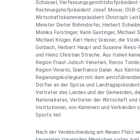
Schüssel, Verfassungsgerichtshofpräsident 
Rechnungshofpräsident Josef Moser, ÖGB-C
Wirtschaftskammerpräsident Christoph Leitl
Minister Dieter Böhmdorfer, Herbert Scheibn
Monika Forstinger, Karin Gastinger, Michael S
Michael Krüger, Karl-Heinz Grasser, die Vizek
Gorbach, Herbert Haupt und Susanne Riess-
und Heinz Christian Strache. Aus Italien kam
Region Friaul-Julisch Venetien, Renzo Tondo
Region Veneto, Gianfranco Galan. Aus Kärn
Regierungskollegium mit dem amtsführende
Dörfler an der Spitze und Landtagspräsident
Vertreter des Landes und der Gemeinden, d
Nationalrates, Vertreter der Wirtschaft und 
Institutionen, von Kammern und Verbänden s
Sports teil.
Nach der Verabschiedung am Neuen Platz wu
tausenden trauernden Menschen vorbei zum