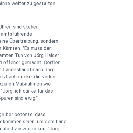
inne weiter zu gestalten.
Uhren sind stehen
r amtsführende
eine Übertreibung, sondern
n Kärnten. "Es muss den
samten Tun von Jörg Haider
d offener gemacht. Dörfler
von Landeshauptmann Jörg
itzbachbrücke, die vielen
sozialen Maßnahmen wie
"Jörg, ich danke für das
Spuren sind ewig."
ruber betonte, dass
 gekommen seien, um dem Land
enheit auszudrücken. "Jörg