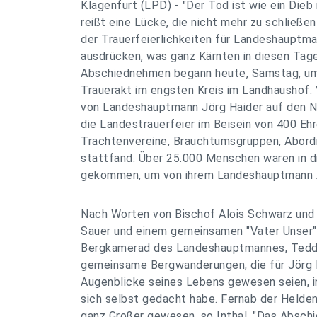
Klagenfurt (LPD) - "Der Tod ist wie ein Dieb 
reißt eine Lücke, die nicht mehr zu schließe
der Trauerfeierlichkeiten für Landeshauptma
ausdrücken, was ganz Kärnten in diesen Tag
Abschiednehmen begann heute, Samstag, um
Trauerakt im engsten Kreis im Landhaushof.
von Landeshauptmann Jörg Haider auf den N
die Landestrauerfeier im Beisein von 400 Ehr
Trachtenvereine, Brauchtumsgruppen, Abordn
stattfand. Über 25.000 Menschen waren in 
gekommen, um von ihrem Landeshauptmann 
Nach Worten von Bischof Alois Schwarz und
Sauer und einem gemeinsamen "Vater Unser" 
Bergkamerad des Landeshauptmannes, Teddy 
gemeinsame Bergwanderungen, die für Jörg 
Augenblicke seines Lebens gewesen seien, in
sich selbst gedacht habe. Fernab der Helden
ganz Großer gewesen, so Inthal. "Das Absch