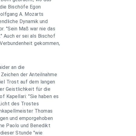
 die Bischöfe Egon
Wolfgang A. Mozarts
ugendliche Dynamik und
r. "Sein Maß war nie das
 Auch er sei als Bischof
n Verbundenheit gekommen,
ider an die
d Zeichen der Anteilnahme
iel Trost auf dem langen
r Geistlichkeit für die
f Kapellari: "Sie haben es
Licht des Trostes
omkapellmeister Thomas
tragen und emporgehoben
hne Paolo und Benedikt
n dieser Stunde "wie