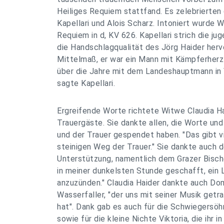
Heiliges Requiem stattfand. Es zelebrierten
Kapellari und Alois Scharz. Intoniert wurde 
Requiem in d, KV 626. Kapellari strich die j
die Handschlagqualität des Jörg Haider hervo
Mittelmaß, er war ein Mann mit Kämpferherz."
über die Jahre mit dem Landeshauptmann i
sagte Kapellari.
Ergreifende Worte richtete Witwe Claudia Ha
Trauergäste. Sie dankte allen, die Worte un
und der Trauer gespendet haben. "Das gibt v
steinigen Weg der Trauer." Sie dankte auch de
Unterstützung, namentlich dem Grazer Bischo
in meiner dunkelsten Stunde geschafft, ein 
anzuzünden." Claudia Haider dankte auch D
Wasserfaller, "der uns mit seiner Musik ge
hat". Dank gab es auch für die Schwiegersö
sowie für die kleine Nichte Viktoria, die ihr i