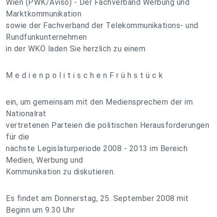
Wien (PWK/Aviso) - Der Fachverband Werbung und
Marktkommunikation
sowie der Fachverband der Telekommunikations- und
Rundfunkunternehmen
in der WKÖ laden Sie herzlich zu einem
M e d i e n p o l i t i s c h e n F r ü h s t ü c k
ein, um gemeinsam mit den Mediensprechern der im
Nationalrat
vertretenen Parteien die politischen Herausforderungen
für die
nächste Legislaturperiode 2008 - 2013 im Bereich
Medien, Werbung und
Kommunikation zu diskutieren.
Es findet am Donnerstag, 25. September 2008 mit
Beginn um 9.30 Uhr