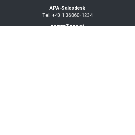
APA-Salesdesk
Tel. +43 1 36060-1234
comm@apa.at
Services
PR-Desk
APA-OTS-Video
APA-Fotoservice
Cookie-Präferenzen
OTS-App