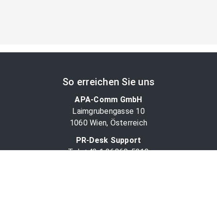
So erreichen Sie uns
APA-Comm GmbH
Laimgrubengasse 10
1060 Wien, Österreich
PR-Desk Support
Tel. +43 1 36060-5310
APA-Salesdesk
Tel. +43 1 36060-1234
comm@apa.at