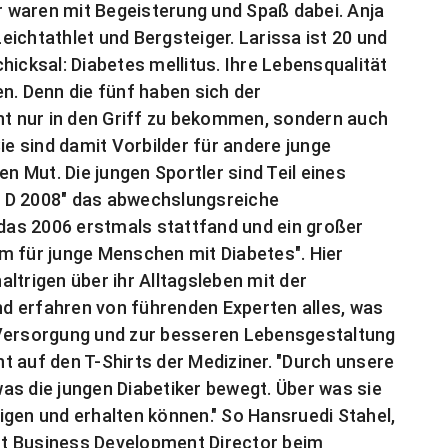
er waren mit Begeisterung und Spaß dabei. Anja
Leichtathlet und Bergsteiger. Larissa ist 20 und
Schicksal: Diabetes mellitus. Ihre Lebensqualität
n. Denn die fünf haben sich der
cht nur in den Griff zu bekommen, sondern auch
ie sind damit Vorbilder für andere junge
 Mut. Die jungen Sportler sind Teil eines
D 2008" das abwechslungsreiche
as 2006 erstmals stattfand und ein großer
rum für junge Menschen mit Diabetes". Hier
ltrigen über ihr Alltagsleben mit der
d erfahren von führenden Experten alles, was
 Versorgung und zur besseren Lebensgestaltung
t auf den T-Shirts der Mediziner. "Durch unsere
as die jungen Diabetiker bewegt. Über was sie
igen und erhalten können." So Hansruedi Stahel,
ist Business Development Director beim