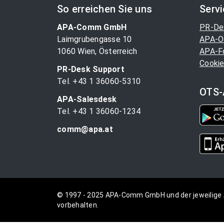
So erreichen Sie uns
Serv
APA-Comm GmbH
PR-De
Laimgrubengasse 10
APA-O
1060 Wien, Österreich
APA-F
Cookie
PR-Desk Support
Tel. +43 1 36060-5310
OTS-
APA-Salesdesk
Tel. +43 1 36060-1234
comm@apa.at
© 1997 - 2025 APA-Comm GmbH und der jeweilige 
vorbehalten.