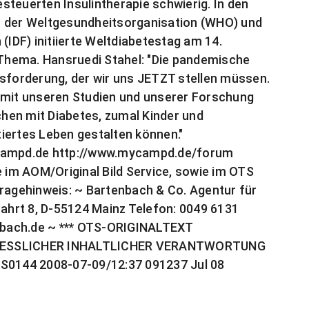
steuerten Insulintherapie schwierig. In den
n der Weltgesundheitsorganisation (WHO) und
(IDF) initiierte Weltdiabetestag am 14.
Thema. Hansruedi Stahel: "Die pandemische
usforderung, der wir uns JETZT stellen müssen.
 mit unseren Studien und unserer Forschung
hen mit Diabetes, zumal Kinder und
ntiertes Leben gestalten können."
.campd.de http://www.mycampd.de/forum
e im AOM/Original Bild Service, sowie im OTS
ckfragehinweis: ~ Bartenbach & Co. Agentur für
hrt 8, D-55124 Mainz Telefon: 0049 6131
bach.de
~ *** OTS-ORIGINALTEXT
ESSLICHER INHALTLICHER VERANTWORTUNG
0144 2008-07-09/12:37 091237 Jul 08