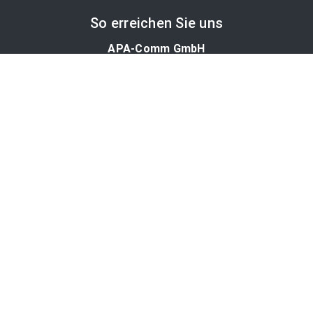
So erreichen Sie uns
APA-Comm GmbH
Laimgrubengasse 10
1060 Wien, Österreich
PR-Desk Support
Tel. +43 1 36060-5310
APA-Salesdesk
Tel. +43 1 36060-1234
comm@apa.at
Services
PR-Desk
APA-OTS-Video
APA-Fotoservice
Cookie-Präferenzen