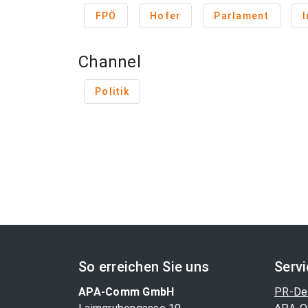
FPÖ
Hofer
Parlament
I
Channel
Politik
So erreichen Sie uns
Serv
APA-Comm GmbH
PR-De