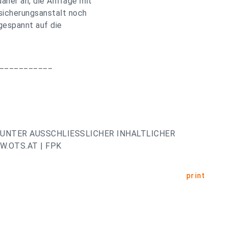
daher an, die Anfrage mit
sicherungsanstalt noch
 gespannt auf die
___________
UNTER AUSSCHLIESSLICHER INHALTLICHER
.OTS.AT | FPK
print