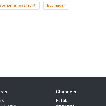
nterpellationsrecht
Buchinger
ices
Channels
sk
Politik