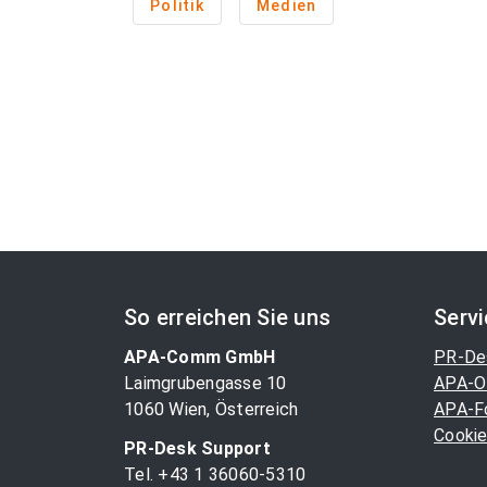
Politik
Medien
So erreichen Sie uns
Serv
APA-Comm GmbH
PR-De
Laimgrubengasse 10
APA-O
1060 Wien, Österreich
APA-F
Cookie
PR-Desk Support
Tel. +43 1 36060-5310