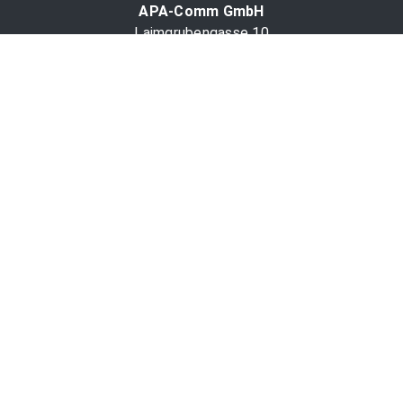
APA-Comm GmbH
Laimgrubengasse 10
1060 Wien, Österreich
PR-Desk Support
Tel. +43 1 36060-5310
APA-Salesdesk
Tel. +43 1 36060-1234
comm@apa.at
Services
PR-Desk
APA-OTS-Video
APA-Fotoservice
Cookie-Präferenzen
OTS-App