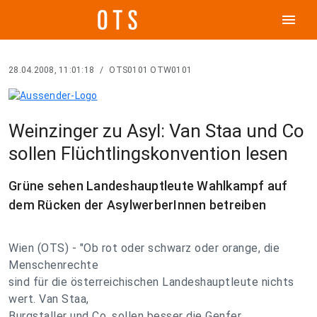
menu
28.04.2008, 11:01:18
/
OTS0101 OTW0101
Weinzinger zu Asyl: Van Staa und Co
sollen Flüchtlingskonvention lesen
Grüne sehen Landeshauptleute Wahlkampf auf
dem Rücken der AsylwerberInnen betreiben
Wien (OTS) - "Ob rot oder schwarz oder orange, die
Menschenrechte
sind für die österreichischen Landeshauptleute nichts
wert. Van Staa,
Burgstaller und Co. sollen besser die Genfer