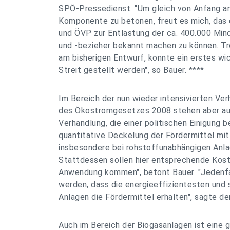
SPÖ-Pressedienst. "Um gleich von Anfang an
Komponente zu betonen, freut es mich, das 
und ÖVP zur Entlastung der ca. 400.000 Mi
und -bezieher bekannt machen zu können. Trot
am bisherigen Entwurf, konnte ein erstes wi
Streit gestellt werden", so Bauer. ****
Im Bereich der nun wieder intensivierten Ve
des Ökostromgesetzes 2008 stehen aber au
Verhandlung, die einer politischen Einigung b
quantitative Deckelung der Fördermittel mit 
insbesondere bei rohstoffunabhängigen Anl
Stattdessen sollen hier entsprechende Koste
Anwendung kommen", betont Bauer. "Jedenfal
werden, dass die energieeffizientesten und
Anlagen die Fördermittel erhalten", sagte d
Auch im Bereich der Biogasanlagen ist eine 