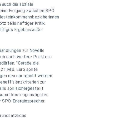
 auch die soziale
eine Einigung zwischen SPÖ
ndesteinkommensbezieherinnen
z teils heftiger Kritik
chtiges Ergebnis außer
rhandlungen zur Novelle
ch noch weitere Punkte in
edürfen. "Gerade die
21 Mio. Euro sollte
agen neu überdacht werden.
neffizienzkriterien zur
ls soll sichergestellt
 somit kostengünstigsten
er SPÖ-Energiesprecher.
grundsätzliche