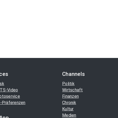
ices
Channels
sk
Politik
TS-Video
Wirtschaft
otoservice
Finanzen
-Präferenzen
Chronik
Kultur
Medien
App