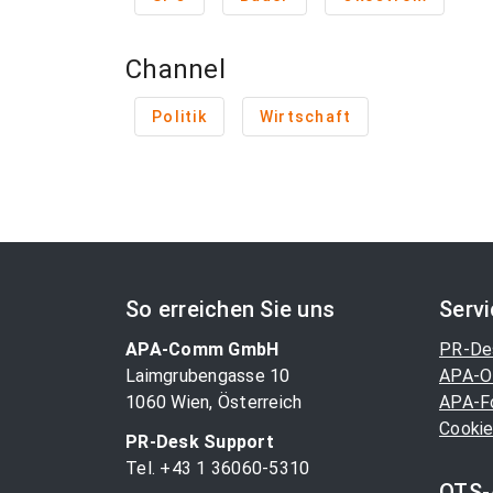
Channel
Politik
Wirtschaft
So erreichen Sie uns
Serv
APA-Comm GmbH
PR-De
Laimgrubengasse 10
APA-O
1060 Wien, Österreich
APA-F
Cookie
PR-Desk Support
Tel. +43 1 36060-5310
OTS-