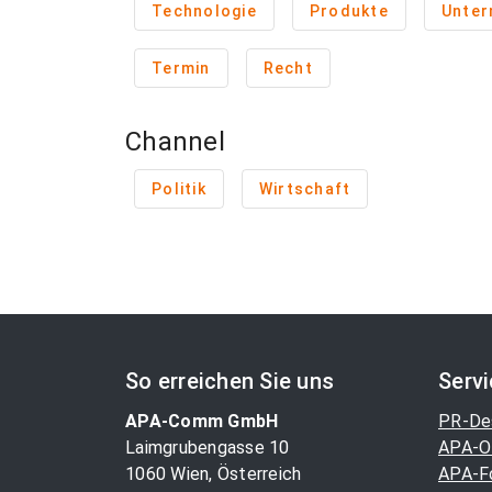
Technologie
Produkte
Unte
Termin
Recht
Channel
Politik
Wirtschaft
So erreichen Sie uns
Serv
APA-Comm GmbH
PR-De
Laimgrubengasse 10
APA-O
1060 Wien, Österreich
APA-F