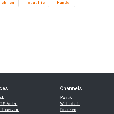
rnehmen
Industrie
Handel
ices
Channels
sk
Politik
TS-Video
Wirtschaft
otoservice
Finanzen