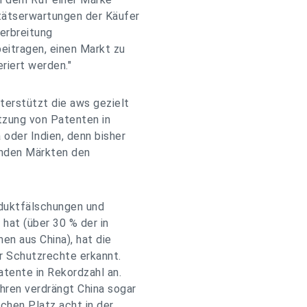
itätserwartungen der Käufer
Verbreitung
beitragen, einen Markt zu
riert werden."
erstützt die aws gezielt
tzung von Patenten in
oder Indien, denn bisher
enden Märkten den
oduktfälschungen und
hat (über 30 % der in
n aus China), hat die
er Schutzrechte erkannt.
tente in Rekordzahl an.
hren verdrängt China sogar
hen Platz acht in der