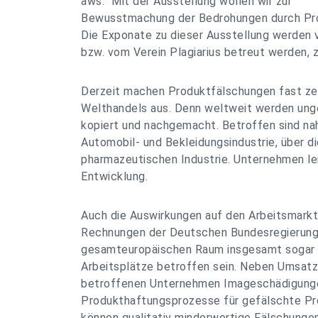
aws. "Mit der Ausstellung wollen wir zur
Bewusstmachung der Bedrohungen durch Pro
Die Exponate zu dieser Ausstellung werden v
bzw. vom Verein Plagiarius betreut werden, z
Derzeit machen Produktfälschungen fast ze
Welthandels aus. Denn weltweit werden un
kopiert und nachgemacht. Betroffen sind na
Automobil- und Bekleidungsindustrie, über die
pharmazeutischen Industrie. Unternehmen le
Entwicklung.
Auch die Auswirkungen auf den Arbeitsmarkt 
Rechnungen der Deutschen Bundesregierung 
gesamteuropäischen Raum insgesamt sogar 
Arbeitsplätze betroffen sein. Neben Umsatz
betroffenen Unternehmen Imageschädigunge
Produkthaftungsprozesse für gefälschte P
können qualitativ minderwertige Fälschunge