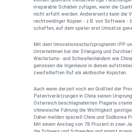
irreparable Schäden zufügen, wenn die Qual
nicht erfüllt werden. Andererseits kann die 
rechtswidriger Kopien - z.B. von Software - 
schaffen, auf dem später erst Umsätze gene
Mit dem Innovationsschutzprogramm IPP unt
Unternehmen bei der Erlangung und Durchse
Wachstums- und Schwellenländern wie China 
genossen die Ingenieure in diesen aufstreb
zweifelhaften Ruf als akribische Kopisten.
Auch wenn derzeit noch ein Großteil der Pr
Patentverletzungen in China seinen Ursprung 
Österreich beschlagnahmten Plagiate stamme
chinesische Führung die Wichtigkeit geistig
Daher melden speziell China und Südkorea Pa
Mit einem Anstieg von 78 Prozent in zwei Ja
die Schweiz und Schweden und nimmt inzwisc