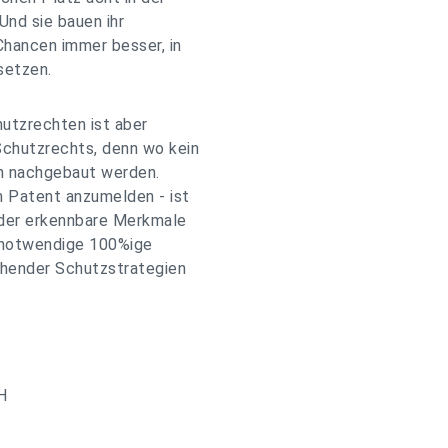
Und sie bauen ihr
hancen immer besser, in
setzen.
utzrechten ist aber
chutzrechts, denn wo kein
n nachgebaut werden.
m Patent anzumelden - ist
 oder erkennbare Merkmale
e notwendige 100%ige
chender Schutzstrategien
H