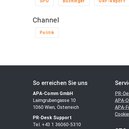
SPÖ
Buchinger
ORF-Report
Channel
Politik
So erreichen Sie uns
Serv
APA-Comm GmbH
PR-De
Laimgrubengasse 10
APA-O
1060 Wien, Österreich
APA-F
Cookie
PR-Desk Support
Tel. +43 1 36060-5310