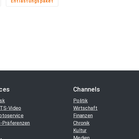
Entlastungspaket
ices
Channels
sk
Politik
TS-Video
Wirtschaft
otoservice
Finanzen
-Präferenzen
Chronik
Kultur
Medien