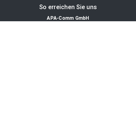
So erreichen Sie uns
APA-Comm GmbH
Laimgrubengasse 10
1060 Wien, Österreich
PR-Desk Support
Tel. +43 1 36060-5310
APA-Salesdesk
Tel. +43 1 36060-1234
comm@apa.at
Services
PR-Desk
APA-OTS-Video
APA-Fotoservice
Cookie-Präferenzen