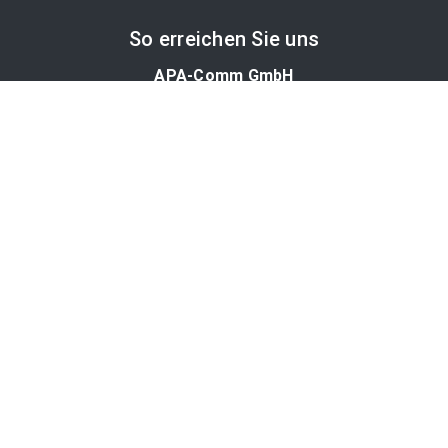
So erreichen Sie uns
APA-Comm GmbH
Laimgrubengasse 10
1060 Wien, Österreich
PR-Desk Support
Tel. +43 1 36060-5310
APA-Salesdesk
Tel. +43 1 36060-1234
comm@apa.at
Services
PR-Desk
APA-OTS-Video
APA-Fotoservice