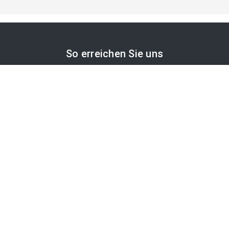
So erreichen Sie uns
APA-Comm GmbH
Laimgrubengasse 10
1060 Wien, Österreich
PR-Desk Support
Tel. +43 1 36060-5310
APA-Salesdesk
Tel. +43 1 36060-1234
comm@apa.at
Services
PR-Desk