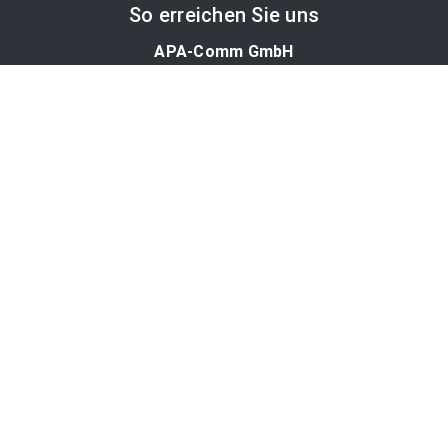
So erreichen Sie uns
APA-Comm GmbH
Laimgrubengasse 10
1060 Wien, Österreich
PR-Desk Support
Tel. +43 1 36060-5310
APA-Salesdesk
Tel. +43 1 36060-1234
comm@apa.at
Services
PR-Desk
APA-OTS-Video
APA-Fotoservice
Cookie-Präferenzen