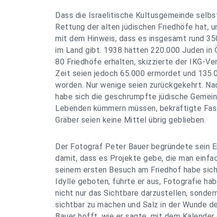
Dass die Israelitische Kultusgemeinde selbs
Rettung der alten jüdischen Friedhöfe hat,
mit dem Hinweis, dass es insgesamt rund 35
im Land gibt. 1938 hätten 220.000 Juden in 
80 Friedhöfe erhalten, skizzierte der IKG-Ve
Zeit seien jedoch 65.000 ermordet und 135.
worden. Nur wenige seien zurückgekehrt. N
habe sich die geschrumpfte jüdische Gemeind
Lebenden kümmern müssen, bekräftigte Faste
Gräber seien keine Mittel übrig geblieben.
Der Fotograf Peter Bauer begründete sein 
damit, dass es Projekte gebe, die man einf
seinem ersten Besuch am Friedhof habe sich
Idylle geboten, führte er aus, Fotografie ha
nicht nur das Sichtbare darzustellen, sonde
sichtbar zu machen und Salz in der Wunde de
Bauer hofft, wie er sagte, mit dem Kalender 