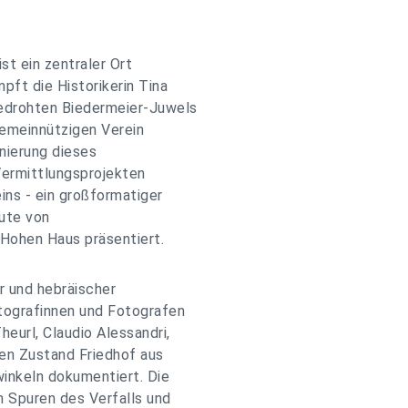
st ein zentraler Ort
pft die Historikerin Tina
bedrohten Biedermeier-Juwels
emeinnützigen Verein
nierung dieses
Vermittlungsprojekten
ins - ein großformatiger
ute von
 Hohen Haus präsentiert.
er und hebräischer
tografinnen und Fotografen
eurl, Claudio Alessandri,
en Zustand Friedhof aus
winkeln dokumentiert. Die
n Spuren des Verfalls und