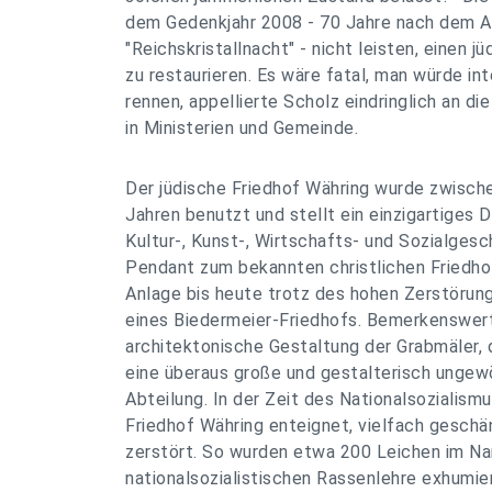
dem Gedenkjahr 2008 - 70 Jahre nach dem A
"Reichskristallnacht" - nicht leisten, einen j
zu restaurieren. Es wäre fatal, man würde in
rennen, appellierte Scholz eindringlich an di
in Ministerien und Gemeinde.
Der jüdische Friedhof Währing wurde zwisch
Jahren benutzt und stellt ein einzigartiges
Kultur-, Kunst-, Wirtschafts- und Sozialgesch
Pendant zum bekannten christlichen Friedho
Anlage bis heute trotz des hohen Zerstörun
eines Biedermeier-Friedhofs. Bemerkenswert 
architektonische Gestaltung der Grabmäler, 
eine überaus große und gestalterisch ungew
Abteilung. In der Zeit des Nationalsozialism
Friedhof Währing enteignet, vielfach geschä
zerstört. So wurden etwa 200 Leichen im N
nationalsozialistischen Rassenlehre exhumie