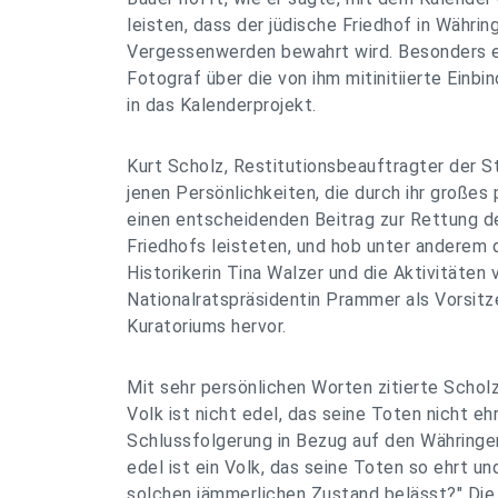
leisten, dass der jüdische Friedhof in Währi
Vergessenwerden bewahrt wird. Besonders er
Fotograf über die von ihm mitinitiierte Einb
in das Kalenderprojekt.
Kurt Scholz, Restitutionsbeauftragter der St
jenen Persönlichkeiten, die durch ihr große
einen entscheidenden Beitrag zur Rettung d
Friedhofs leisteten, und hob unter anderem d
Historikerin Tina Walzer und die Aktivitäten 
Nationalratspräsidentin Prammer als Vorsit
Kuratoriums hervor.
Mit sehr persönlichen Worten zitierte Scholz
Volk ist nicht edel, das seine Toten nicht ehr
Schlussfolgerung in Bezug auf den Währinger
edel ist ein Volk, das seine Toten so ehrt un
solchen jämmerlichen Zustand belässt?" Die 