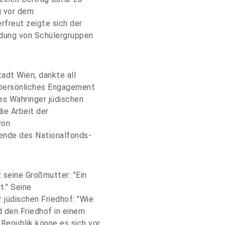
ng vor dem
freut zeigte sich der
indung von Schülergruppen
adt Wien, dankte all
s persönliches Engagement
es Währinger jüdischen
ie Arbeit der
von
zende des Nationalfonds-
 seine Großmutter: "Ein
t." Seine
 jüdischen Friedhof: "Wie
d den Friedhof in einem
Republik könne es sich vor