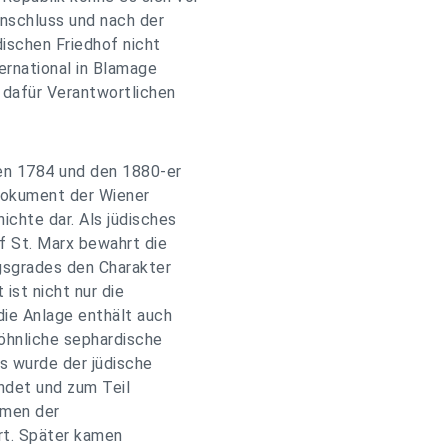
nschluss und nach der
üdischen Friedhof nicht
ternational in Blamage
e dafür Verantwortlichen
en 1784 und den 1880-er
 Dokument der Wiener
ichte dar. Als jüdisches
f St. Marx bewahrt die
gsgrades den Charakter
ist nicht nur die
die Anlage enthält auch
öhnliche sephardische
us wurde der jüdische
ndet und zum Teil
amen der
rt. Später kamen