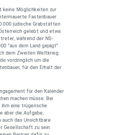
t keine Möglichkeiten zur
 untermauerte Fastenbauer
0.000 jüdische Grabstätten
Österreich gelebt und etwa
rtreter, während der NS-
000 "aus dem Land gejagt"
ach dem Zweiten Weltkrieg
e vordringlich um die
nbauer, für den Erhalt der
Engagement für den Kalender
achen machen müsse. Bei
 ihm eine trügerische
be aber die Aufgabe,
rn auch das Unsichtbare
r Gesellschaft zu sein.
einen Beitrag dafür zu