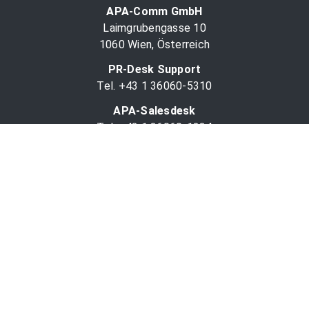
APA-Comm GmbH
Laimgrubengasse 10
1060 Wien, Österreich
PR-Desk Support
Tel. +43 1 36060-5310
APA-Salesdesk
Tel. +43 1 36060-1234
comm@apa.at
Services
PR-Desk
APA-OTS-Video
APA-Fotoservice
Cookie-Präferenzen