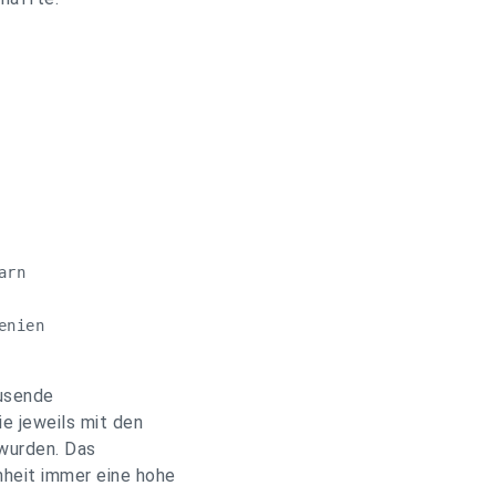
    

    

    

    

    

    

    

rn  

    

nien

usende
e jeweils mit den
wurden. Das
heit immer eine hohe