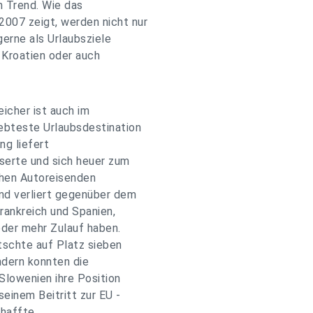
m Trend. Wie das
007 zeigt, werden nicht nur
erne als Urlaubsziele
 Kroatien oder auch
eicher ist auch im
ebteste Urlaubsdestination
ng liefert
serte und sich heuer zum
schen Autoreisenden
und verliert gegenüber dem
rankreich und Spanien,
eder mehr Zulauf haben.
tschte auf Platz sieben
ndern konnten die
Slowenien ihre Position
seinem Beitritt zur EU -
haffte.