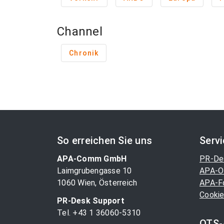
Channel
Chronik
So erreichen Sie uns
Serv
APA-Comm GmbH
PR-De
Laimgrubengasse 10
APA-O
1060 Wien, Österreich
APA-F
Cookie
PR-Desk Support
Tel. +43 1 36060-5310
OTS-