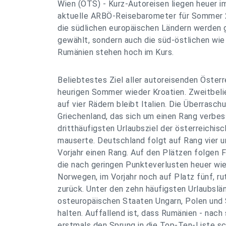
Wien (OTS) - Kurz-Autoreisen liegen heuer i
aktuelle ARBÖ-Reisebarometer für Sommer 2
die südlichen europäischen Ländern werden g
gewählt, sondern auch die süd-östlichen wie
Rumänien stehen hoch im Kurs.
Beliebtestes Ziel aller autoreisenden Österr
heurigen Sommer wieder Kroatien. Zweitbeli
auf vier Rädern bleibt Italien. Die Überraschu
Griechenland, das sich um einen Rang verbes
dritthäufigsten Urlaubsziel der österreichi
mauserte. Deutschland folgt auf Rang vier 
Vorjahr einen Rang. Auf den Plätzen folgen F
die nach geringen Punkteverlusten heuer wi
Norwegen, im Vorjahr noch auf Platz fünf, ru
zurück. Unter den zehn häufigsten Urlaubslä
osteuropäischen Staaten Ungarn, Polen und 
halten. Auffallend ist, dass Rumänien - nach 
erstmals den Sprung in die Top-Ten-Liste sc