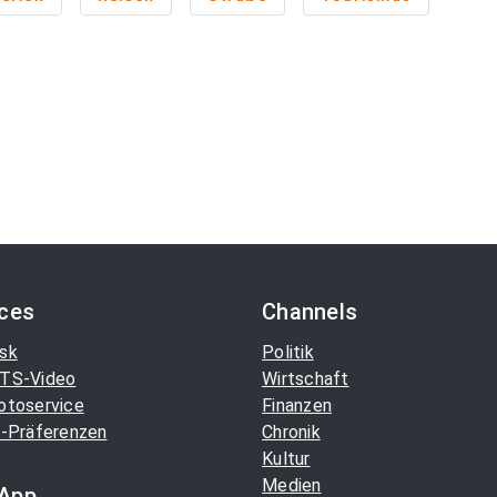
ices
Channels
sk
Politik
TS-Video
Wirtschaft
otoservice
Finanzen
-Präferenzen
Chronik
Kultur
Medien
App