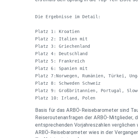
Die Ergebnisse im Detail:               
Platz 1: Kroatien                       
Platz 2: Italien mit                    
Platz 3: Griechenland                   
Platz 4: Deutschland                    
Platz 5: Frankreich                     
Platz 6: Spanien mit                    
Platz 7:Norwegen, Rumänien, Türkei, Unga
Platz 8: Schweden Schweiz               
Platz 9: Großbritannien, Portugal, Slowe
Platz 10: Irland, Polen
Basis für das ARBÖ-Reisebarometer sind Ta
Reiseroutenanfragen der ARBÖ-Mitglieder, di
entsprechenden Vorjahreszahlen verglichen 
ARBÖ-Reisebarometer wies in der Vergangen