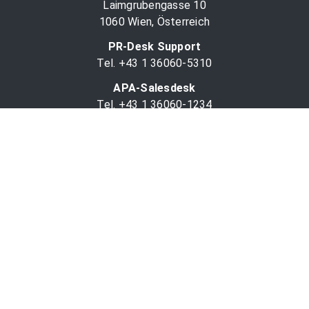
Laimgrubengasse 10
1060 Wien, Österreich
PR-Desk Support
Tel. +43 1 36060-5310
APA-Salesdesk
Tel. +43 1 36060-1234
comm@apa.at
Services
PR-Desk
APA-OTS-Video
APA-Fotoservice
Cookie-Präferenzen
OTS-App