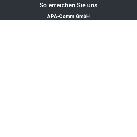
So erreichen Sie uns
APA-Comm GmbH
Laimgrubengasse 10
1060 Wien, Österreich
PR-Desk Support
Tel. +43 1 36060-5310
APA-Salesdesk
Tel. +43 1 36060-1234
comm@apa.at
Services
PR-Desk
APA-OTS-Video
APA-Fotoservice
Cookie-Präferenzen