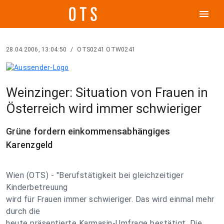
menu
28.04.2006, 13:04:50
/
OTS0241 OTW0241
Weinzinger: Situation von Frauen in
Österreich wird immer schwieriger
Grüne fordern einkommensabhängiges
Karenzgeld
Wien (OTS) - "Berufstätigkeit bei gleichzeitiger
Kinderbetreuung
wird für Frauen immer schwieriger. Das wird einmal mehr
durch die
heute präsentierte Karmasin-Umfrage bestätigt. Die