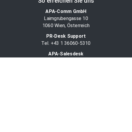
So erreichen Sie uns
APA-Comm GmbH
Laimgrubengasse 10
1060 Wien, Österreich
PR-Desk Support
Tel. +43 1 36060-5310
APA-Salesdesk
Tel. +43 1 36060-1234
comm@apa.at
Services
PR-Desk
APA-OTS-Video
APA-Fotoservice
Cookie-Präferenzen